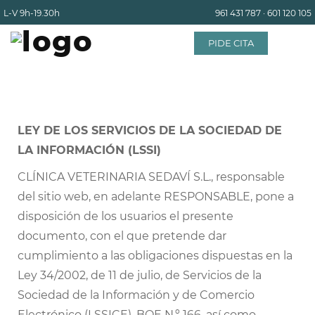
L-V
9h-19.30h
961 431 787
·
601 120 105
PIDE CITA
INICIO
LEY DE LOS SERVICIOS DE LA SOCIEDAD DE
LA INFORMACIÓN (LSSI)
EQUIPO
CLÍNICA VETERINARIA SEDAVÍ S.L., responsable
del sitio web, en adelante RESPONSABLE, pone a
SERVICIOS
disposición de los usuarios el presente
documento, con el que pretende dar
INSTALACIONES
cumplimiento a las obligaciones dispuestas en la
Ley 34/2002, de 11 de julio, de Servicios de la
BLOG
Sociedad de la Información y de Comercio
Electrónico (LSSICE), BOE N.º 166, así como