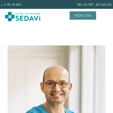
L-V
9h-19.30h
961 431 787
·
601 120 105
PIDE CITA
INICIO
EQUIPO
SERVICIOS
INSTALACIONES
BLOG