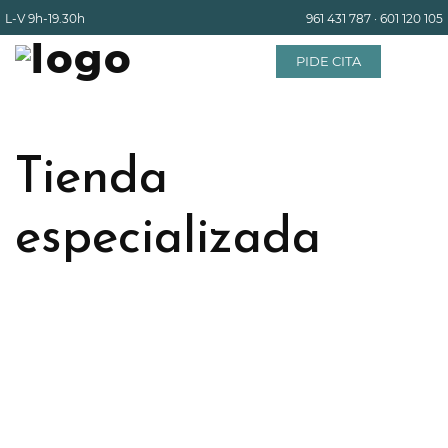
L-V
9h-19.30h
961 431 787
·
601 120 105
PIDE CITA
INICIO
Tienda
EQUIPO
especializada
SERVICIOS
INSTALACIONES
BLOG