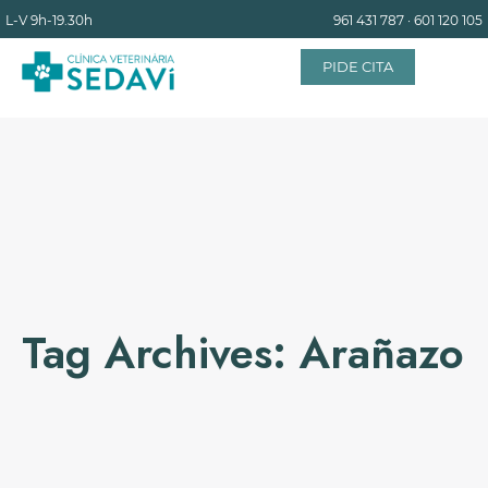
L-V
9h-19.30h
961 431 787
·
601 120 105
PIDE CITA
INICIO
EQUIPO
SERVICIOS
Tag Archives: Arañazo
INSTALACIONES
BLOG