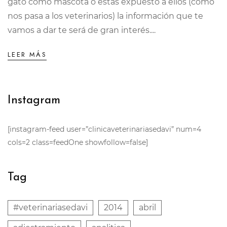
gato como mascota o estás expuesto a ellos (como
nos pasa a los veterinarios) la información que te
vamos a dar te será de gran interés....
LEER MÁS
Instagram
[instagram-feed user=”clinicaveterinariasedavi” num=4
cols=2 class=feedOne showfollow=false]
Tag
#veterinariasedavi
2014
abril