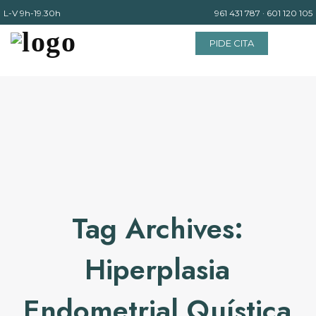
L-V
9h-19.30h
961 431 787
·
601 120 105
PIDE CITA
INICIO
EQUIPO
SERVICIOS
Tag Archives:
INSTALACIONES
Hiperplasia
BLOG
Endometrial Quística