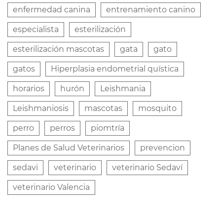
enfermedad canina
entrenamiento canino
especialista
esterilización
esterilización mascotas
gata
gato
gatos
Hiperplasia endometrial quística
horarios
hurón
Leishmania
Leishmaniosis
mascotas
mosquito
perro
perros
piomtría
Planes de Salud Veterinarios
prevencion
sedavi
veterinario
veterinario Sedaví
veterinario Valencia