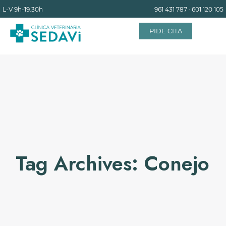
L-V
9h-19.30h
961 431 787
·
601 120 105
PIDE CITA
INICIO
EQUIPO
SERVICIOS
Tag Archives: Conejo
INSTALACIONES
BLOG