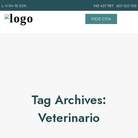
L-V
9h-19.30h
961 431 787
·
601 120 105
PIDE CITA
INICIO
EQUIPO
SERVICIOS
Tag Archives:
INSTALACIONES
Veterinario
BLOG