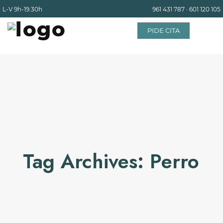
L-V
9h-19.30h
961 431 787
·
601 120 105
PIDE CITA
INICIO
EQUIPO
SERVICIOS
Tag Archives: Perro
INSTALACIONES
BLOG