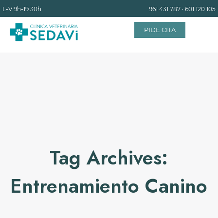
L-V
9h-19.30h
961 431 787
·
601 120 105
PIDE CITA
INICIO
EQUIPO
SERVICIOS
Tag Archives:
INSTALACIONES
Entrenamiento Canino
BLOG