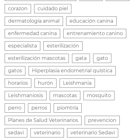
corazon
cuidado piel
dermatología animal
educación canina
enfermedad canina
entrenamiento canino
especialista
esterilización
esterilización mascotas
gata
gato
gatos
Hiperplasia endometrial quística
horarios
hurón
Leishmania
Leishmaniosis
mascotas
mosquito
perro
perros
piomtría
Planes de Salud Veterinarios
prevencion
sedavi
veterinario
veterinario Sedaví