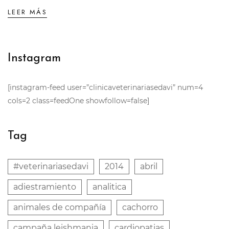
LEER MÁS
Instagram
[instagram-feed user=”clinicaveterinariasedavi” num=4
cols=2 class=feedOne showfollow=false]
Tag
#veterinariasedavi
2014
abril
adiestramiento
analitica
animales de compañía
cachorro
campaña leishmania
cardiopatias