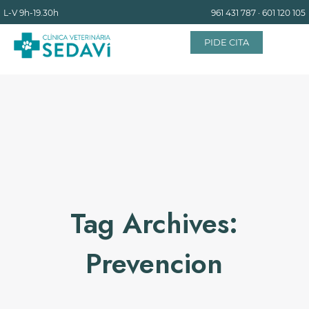
L-V
9h-19.30h
961 431 787
·
601 120 105
PIDE CITA
INICIO
EQUIPO
SERVICIOS
Tag Archives:
INSTALACIONES
Prevencion
BLOG