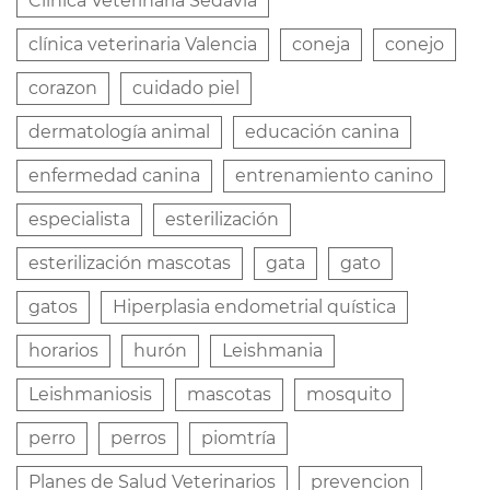
Clínica Veterinaria Sedavía
clínica veterinaria Valencia
coneja
conejo
corazon
cuidado piel
dermatología animal
educación canina
enfermedad canina
entrenamiento canino
especialista
esterilización
esterilización mascotas
gata
gato
gatos
Hiperplasia endometrial quística
horarios
hurón
Leishmania
Leishmaniosis
mascotas
mosquito
perro
perros
piomtría
Planes de Salud Veterinarios
prevencion