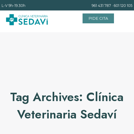
L-V
9h-19.30h
961 431 787
·
601 120 105
PIDE CITA
INICIO
EQUIPO
SERVICIOS
Tag Archives: Clínica
INSTALACIONES
Veterinaria Sedaví
BLOG