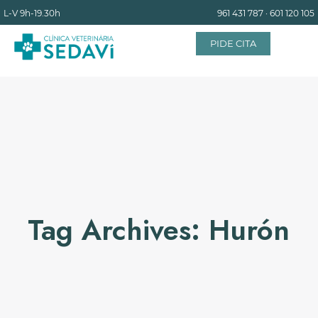
L-V
9h-19.30h
961 431 787
·
601 120 105
PIDE CITA
INICIO
EQUIPO
SERVICIOS
Tag Archives: Hurón
INSTALACIONES
BLOG