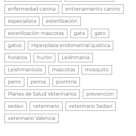
enfermedad canina
entrenamiento canino
especialista
esterilización
esterilización mascotas
gata
gato
gatos
Hiperplasia endometrial quística
horarios
hurón
Leishmania
Leishmaniosis
mascotas
mosquito
perro
perros
piomtría
Planes de Salud Veterinarios
prevencion
sedavi
veterinario
veterinario Sedaví
veterinario Valencia