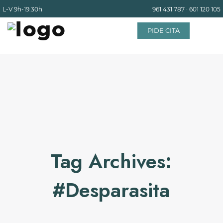
L-V
9h-19.30h
961 431 787
·
601 120 105
PIDE CITA
INICIO
EQUIPO
SERVICIOS
Tag Archives:
INSTALACIONES
#desparasita
BLOG