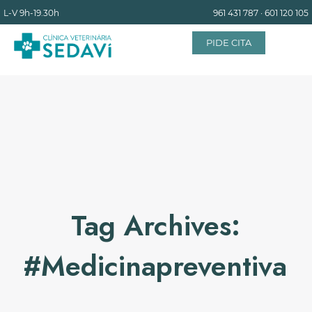
L-V
9h-19.30h
961 431 787
·
601 120 105
PIDE CITA
INICIO
EQUIPO
SERVICIOS
Tag Archives:
INSTALACIONES
#medicinapreventiva
BLOG