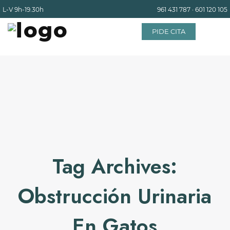
L-V
9h-19.30h
961 431 787
·
601 120 105
PIDE CITA
INICIO
EQUIPO
SERVICIOS
Tag Archives:
INSTALACIONES
Obstrucción Urinaria
BLOG
En Gatos