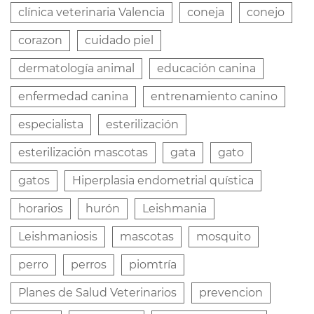
clínica veterinaria Valencia
coneja
conejo
corazon
cuidado piel
dermatología animal
educación canina
enfermedad canina
entrenamiento canino
especialista
esterilización
esterilización mascotas
gata
gato
gatos
Hiperplasia endometrial quística
horarios
hurón
Leishmania
Leishmaniosis
mascotas
mosquito
perro
perros
piomtría
Planes de Salud Veterinarios
prevencion