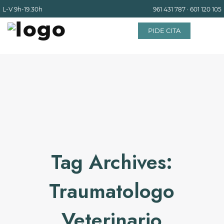
L-V
9h-19.30h
961 431 787
·
601 120 105
PIDE CITA
INICIO
EQUIPO
SERVICIOS
Tag Archives:
INSTALACIONES
Traumatologo
BLOG
Veterinario