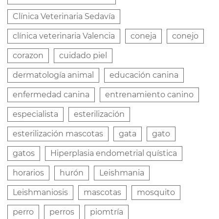
Clínica Veterinaria Sedavía
clínica veterinaria Valencia
coneja
conejo
corazon
cuidado piel
dermatología animal
educación canina
enfermedad canina
entrenamiento canino
especialista
esterilización
esterilización mascotas
gata
gato
gatos
Hiperplasia endometrial quística
horarios
hurón
Leishmania
Leishmaniosis
mascotas
mosquito
perro
perros
piomtría