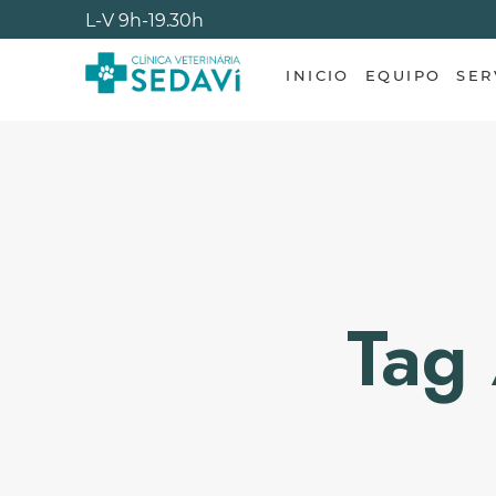
L-V
9h-19.30h
INICIO
EQUIPO
SER
Tag