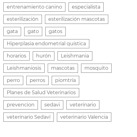
entrenamiento canino
especialista
esterilización
esterilización mascotas
gata
gato
gatos
Hiperplasia endometrial quística
horarios
hurón
Leishmania
Leishmaniosis
mascotas
mosquito
perro
perros
piomtría
Planes de Salud Veterinarios
prevencion
sedavi
veterinario
veterinario Sedaví
veterinario Valencia