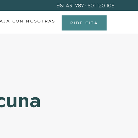
961 431 787
·
601 120 105
AJA CON NOSOTRAS
PIDE CITA
cuna