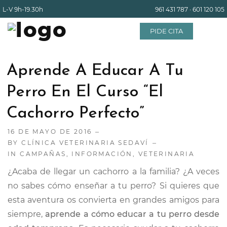
L-V
9h-19.30h
961 431 787
·
601 120 105
PIDE CITA
Aprende A Educar A Tu
INICIO
Perro En El Curso “El
Cachorro Perfecto”
EQUIPO
16 DE MAYO DE 2016
BY
CLÍNICA VETERINARIA SEDAVÍ
SERVICIOS
IN
CAMPAÑAS
,
INFORMACIÓN
,
VETERINARIA
¿Acaba de llegar un cachorro a la familia? ¿A veces
INSTALACIONES
no sabes cómo enseñar a tu perro? Si quieres que
esta aventura os convierta en grandes amigos para
BLOG
siempre,
aprende a cómo educar a tu perro desde