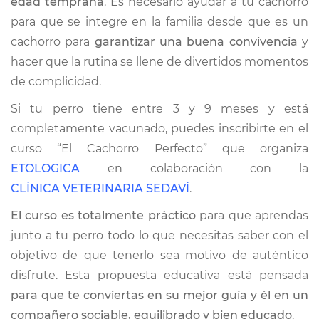
edad temprana
. Es necesario ayudar a tu cachorro
para que se integre en la familia desde que es un
CONTACTO
cachorro para
garantizar una buena convivencia
y
hacer que la rutina se llene de divertidos momentos
TRABAJA CON NOSOTRAS
de complicidad.
Si tu perro tiene entre 3 y 9 meses y está
completamente vacunado, puedes inscribirte en el
curso “El Cachorro Perfecto” que organiza
ETOLOGICA
en colaboración con la
CLÍNICA VETERINARIA SEDAVÍ
.‬
El curso es totalmente práctico
para que aprendas
junto a tu perro todo lo que necesitas saber con el
objetivo de que tenerlo sea motivo de auténtico
disfrute. Esta propuesta educativa está pensada
para que te conviertas en su mejor guía y él en un
compañero sociable, equilibrado y bien educado
.