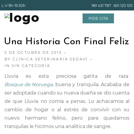
L-V
9h-19.30h
961 431 787
·
601 120 105
PIDE CITA
Una Historia Con Final Feliz
INICIO
5 DE OCTUBRE DE 2015
BY
CLÍNICA VETERINARIA SEDAVÍ
EQUIPO
IN
SIN CATEGORÍA
Lluvia es esta preciosa gatita de raza
Bosque de Noruega
,
buena y tranquila. Acababa de
SERVICIOS
ser adoptada cuando su nueva dueña se dio cuenta
de que Lluvia no comía a penas. Lo achacamos al
INSTALACIONES
cambio de hogar o al estrés de convivir con su
nuevo hermano felino, pero para quedarnos
BLOG
tranquilas le hicimos una analítica de sangre.