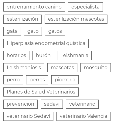
entrenamiento canino
especialista
esterilización
esterilización mascotas
gata
gato
gatos
Hiperplasia endometrial quística
horarios
hurón
Leishmania
Leishmaniosis
mascotas
mosquito
perro
perros
piomtría
Planes de Salud Veterinarios
prevencion
sedavi
veterinario
veterinario Sedaví
veterinario Valencia