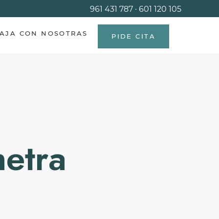
961 431 787
·
601 120 105
AJA CON NOSOTRAS
PIDE CITA
metra