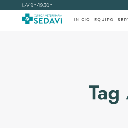
L-V
9h-19.30h
INICIO
EQUIPO
SER
Tag 