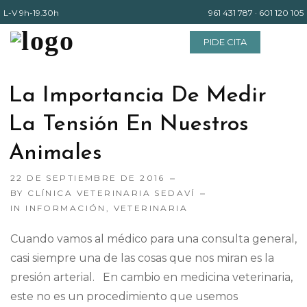
L-V
9h-19.30h
961 431 787
·
601 120 105
PIDE CITA
La Importancia De Medir
INICIO
La Tensión En Nuestros
Animales
EQUIPO
22 DE SEPTIEMBRE DE 2016
BY
CLÍNICA VETERINARIA SEDAVÍ
SERVICIOS
IN
INFORMACIÓN
,
VETERINARIA
Cuando vamos al médico para una consulta general,
INSTALACIONES
casi siempre una de las cosas que nos miran es la
presión arterial. En cambio en medicina veterinaria,
BLOG
este no es un procedimiento que usemos