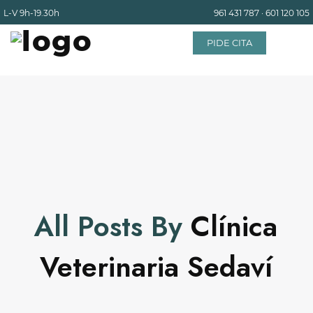
L-V
9h-19.30h
961 431 787
·
601 120 105
PIDE CITA
INICIO
EQUIPO
SERVICIOS
All Posts By
Clínica
INSTALACIONES
Veterinaria Sedaví
BLOG