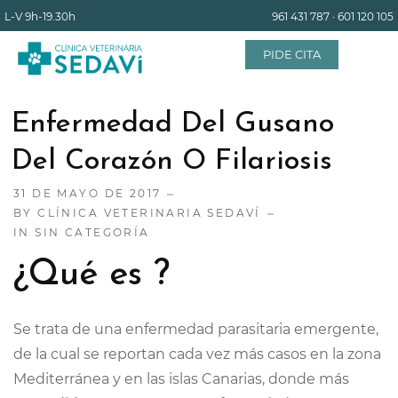
L-V
9h-19.30h
961 431 787
·
601 120 105
PIDE CITA
Enfermedad Del Gusano
INICIO
Del Corazón O Filariosis
31 DE MAYO DE 2017
EQUIPO
BY
CLÍNICA VETERINARIA SEDAVÍ
IN
SIN CATEGORÍA
SERVICIOS
¿Qué es ?
INSTALACIONES
Se trata de una enfermedad parasitaria emergente,
de la cual se reportan cada vez más casos en la zona
BLOG
Mediterránea y en las islas Canarias, donde más