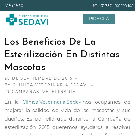
L-V
9h-19.30h
961 431 787
·
601 120 105
PIDE CITA
Los Beneficios De La
INICIO
Esterilización En Distintas
Mascotas
EQUIPO
28 DE SEPTIEMBRE DE 2015
BY
CLÍNICA VETERINARIA SEDAVÍ
SERVICIOS
IN
CAMPAÑAS
,
VETERINARIA
En la
Clínica Veterinaria Sedaví
nos ocupamos de
INSTALACIONES
mejorar la calidad de vida de las mascotas y sus
dueños. Es por ello que durante la Campaña de
BLOG
esterilización 2015 queremos ayudaros a resolver