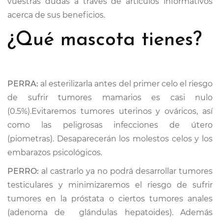
vuestras dudas a través de artículos informativos
acerca de sus beneficios.
CONTACTO
¿Qué mascota tienes?
TRABAJA CON NOSOTRAS
PERRA:
al esterilizarla antes del primer celo el riesgo
de sufrir tumores mamarios es casi nulo
(0.5%).Evitaremos tumores uterinos y ováricos, así
como las peligrosas infecciones de útero
(piometras). Desaparecerán los molestos celos y los
embarazos psicológicos.
PERRO:
al castrarlo ya no podrá desarrollar tumores
testiculares y minimizaremos el riesgo de sufrir
tumores en la próstata o ciertos tumores anales
(adenoma de glándulas hepatoides). Además