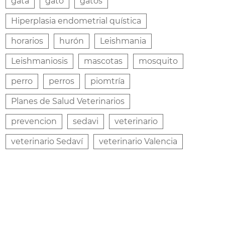
gata
gato
gatos
Hiperplasia endometrial quística
horarios
hurón
Leishmania
Leishmaniosis
mascotas
mosquito
perro
perros
piomtría
Planes de Salud Veterinarios
prevencion
sedavi
veterinario
veterinario Sedaví
veterinario Valencia