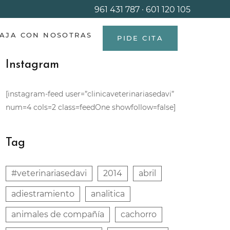
961 431 787
·
601 120 105
AJA CON NOSOTRAS
PIDE CITA
Instagram
[instagram-feed user=”clinicaveterinariasedavi”
num=4 cols=2 class=feedOne showfollow=false]
Tag
#veterinariasedavi
2014
abril
adiestramiento
analitica
animales de compañía
cachorro