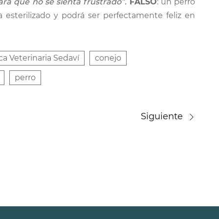
ra que no se sienta frustrado”.
FALSO
: un perro
esterilizado y podrá ser perfectamente feliz en
ica Veterinaria Sedaví
conejo
perro
Siguiente