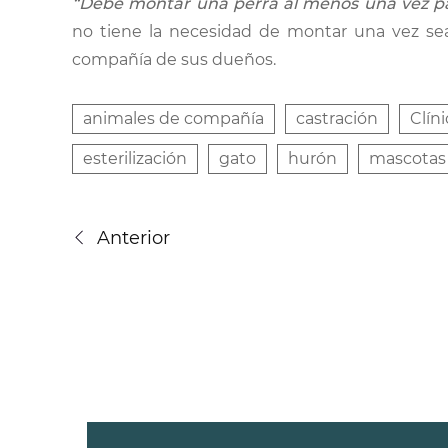
“Debe montar una perra al menos una vez pa
no tiene la necesidad de montar una vez sea 
compañía de sus dueños.
animales de compañía
castración
Clín
esterilización
gato
hurón
mascotas
Anterior