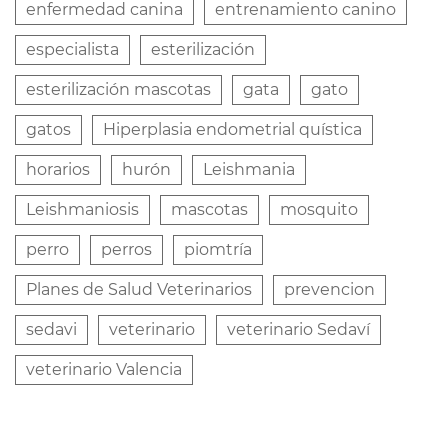
enfermedad canina
entrenamiento canino
especialista
esterilización
esterilización mascotas
gata
gato
gatos
Hiperplasia endometrial quística
horarios
hurón
Leishmania
Leishmaniosis
mascotas
mosquito
perro
perros
piomtría
Planes de Salud Veterinarios
prevencion
sedavi
veterinario
veterinario Sedaví
veterinario Valencia