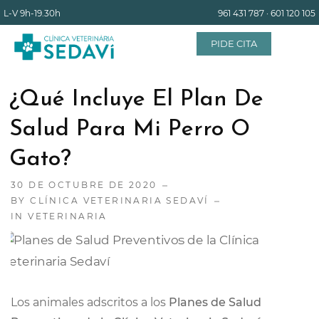
L-V
9h-19.30h
961 431 787
·
601 120 105
PIDE CITA
¿Qué Incluye El Plan De
INICIO
Salud Para Mi Perro O
Gato?
EQUIPO
30 DE OCTUBRE DE 2020
BY
CLÍNICA VETERINARIA SEDAVÍ
SERVICIOS
IN
VETERINARIA
INSTALACIONES
BLOG
Los animales adscritos a los
Planes de Salud